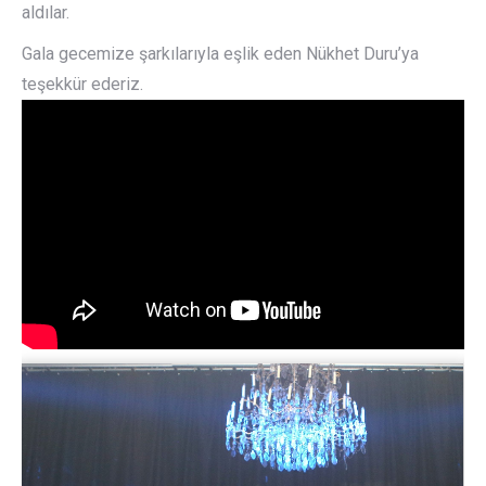
aldılar.
Gala gecemize şarkılarıyla eşlik eden Nükhet Duru’ya
teşekkür ederiz.