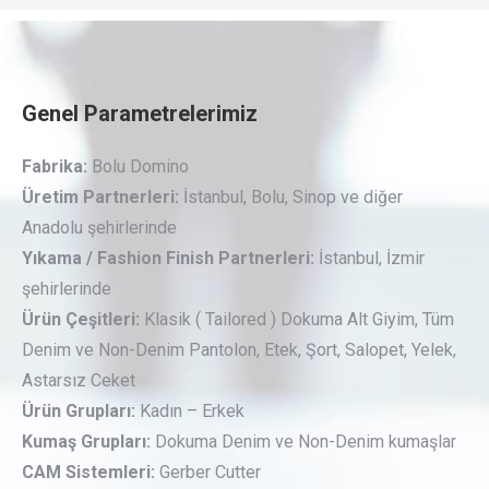
Genel Parametrelerimiz
Fabrika:
Bolu Domino
Üretim Partnerleri:
İstanbul, Bolu, Sinop ve diğer
Anadolu şehirlerinde
Yıkama / Fashion Finish Partnerleri:
İstanbul, İzmir
şehirlerinde
Ürün Çeşitleri:
Klasik ( Tailored ) Dokuma Alt Giyim, Tüm
Denim ve Non-Denim Pantolon, Etek, Şort, Salopet, Yelek,
Astarsız Ceket
Ürün Grupları:
Kadın – Erkek
Kumaş Grupları:
Dokuma Denim ve Non-Denim kumaşlar
CAM Sistemleri:
Gerber Cutter